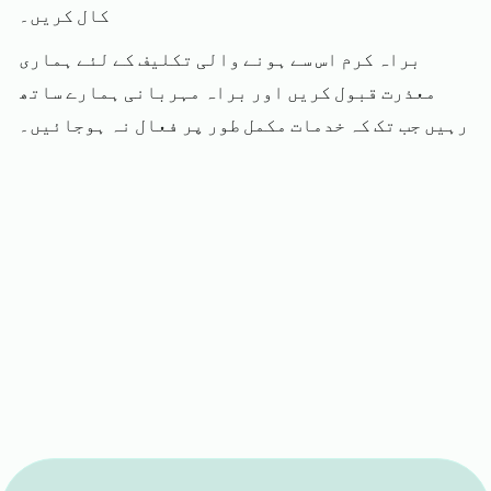
کال کریں۔
براہ کرم اس سے ہونے والی تکلیف کے لئے ہماری
معذرت قبول کریں اور براہ مہربانی ہمارے ساتھ
رہیں جب تک کہ خدمات مکمل طور پر فعال نہ ہوجائیں۔