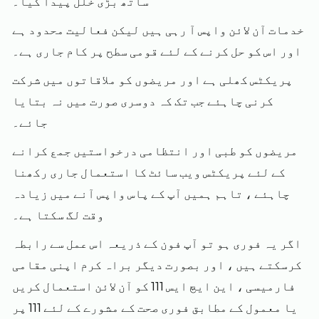
ساتھ بڑی خلل پیدا کیا۔
خدمات آن لائن واپس آ رہی ہیں لیکن فعالیت محدود ہے
اور اس کو حل کرنے کے لئے قومی سطح پر کام جاری ہے۔
پریکٹس کھلی ہے اور مریضوں کو ملاقاتوں میں شرکت
کرنی چاہئے جب تک کہ دوسری صورت میں نہ بتایا
جائے۔
مریضوں کو طبی اور انتظامی درخواستیں جمع کرانے
کے لئے پریکٹس ویب سائٹ کا استعمال جاری رکھنا
چاہئے ، تاہم ہمیں آپ کے پاس واپس آنے میں زیادہ
وقت لگ سکتا ہے۔
اگر یہ فوری ہو تو آپ فون کے ذریعہ اس عمل سے رابطہ
کرسکتے ہیں ، اور بصورت دیگر براہ کرم اپنی مقامی
فارمیسی ، این ایچ ایس 111 کو آن لائن استعمال کریں
یا معمول کے مطابق فوری صحت کے مشورے کے لئے 111 پر