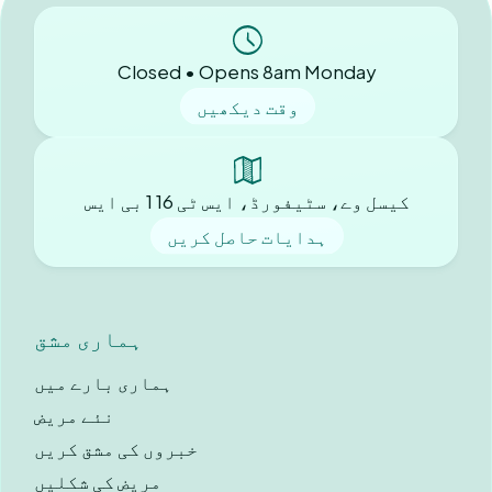
Closed • Opens 8am Monday
وقت دیکھیں
کیسل وے، سٹیفورڈ، ایس ٹی 16 1 بی ایس
ہدایات حاصل کریں
ہماری مشق
ہماری بارے ميں
نئے مریض
خبروں کی مشق کریں
مریض کی شکلیں