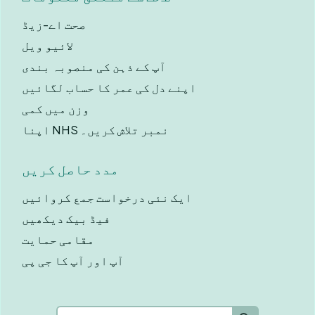
صحت اے-زیڈ
لائیو ویل
آپ کے ذہن کی منصوبہ بندی
اپنے دل کی عمر کا حساب لگائیں
وزن میں کمی
اپنا NHS نمبر تلاش کریں۔
مدد حاصل کریں
ایک نئی درخواست جمع کروائیں
فیڈ بیک دیکھیں
مقامی حمایت
آپ اور آپ کا جی پی