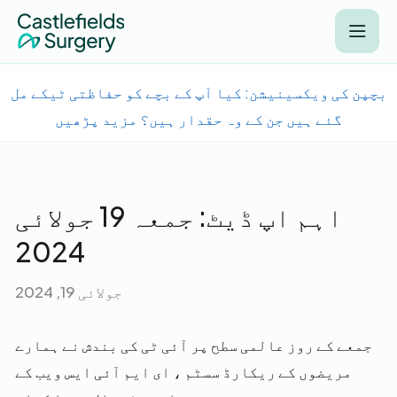
بچپن کی ویکسینیشن: کیا آپ کے بچے کو حفاظتی ٹیکے مل
گئے ہیں جن کے وہ حقدار ہیں؟ مزید پڑھیں
اہم اپ ڈیٹ: جمعہ 19 جولائی
2024
جولائی 19, 2024
جمعے کے روز عالمی سطح پر آئی ٹی کی بندش نے ہمارے
مریضوں کے ریکارڈ سسٹم ، ای ایم آئی ایس ویب کے