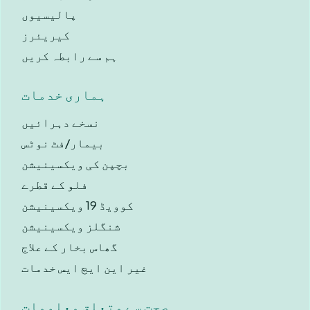
پالیسیوں
کیریئرز
ہم سے رابطہ کریں
ہماری خدمات
نسخے دہرائیں
بیمار/فٹ نوٹس
بچپن کی ویکسینیشن
فلو کے قطرے
کوویڈ 19 ویکسینیشن
شنگلز ویکسینیشن
گھاس بخار کے علاج
غیر این ایچ ایس خدمات
صحت سے متعلق معلومات